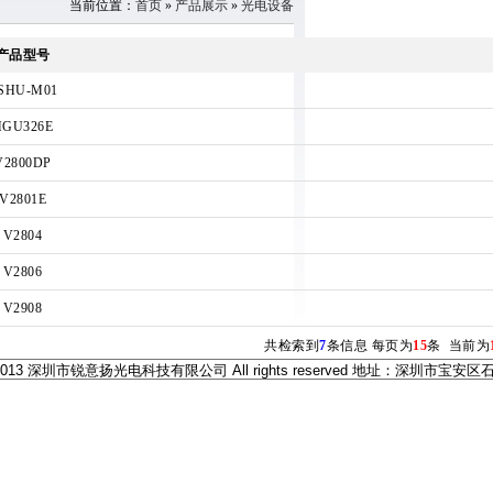
当前位置：
首页
»
产品展示
»
光电设备
产品型号
SHU-M01
HGU326E
V2800DP
V2801E
V2804
V2806
V2908
共检索到
7
条信息 每页为
15
条 当前为