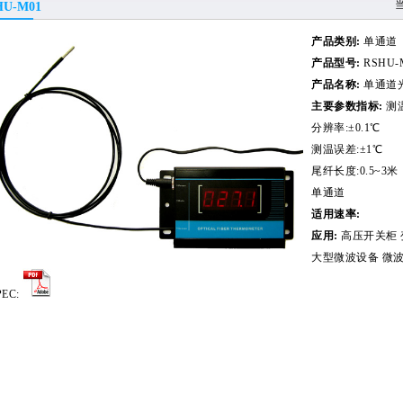
HU-M01
产品类别:
单通道
产品型号:
RSHU-
产品名称:
单通道
主要参数指标:
测温
分辨率:±0.1℃
测温误差:±1℃
尾纤长度:0.5~3米
单通道
适用速率:
应用:
高压开关柜 
大型微波设备 微
PEC: