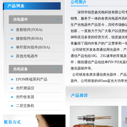
公司简介
深圳市锐意扬光电科技有限公司
销售、服务于一体的各类光电器件高科
光电器件
生产光电器件产品至今，历经市场验
发射组件(TOSA)
创新，一直致力于为广大客户以优势
神和灵活多变的经营方式，锐意扬光
接收组件(ROSA)
誉赢得了国内外客户的广泛赞誉和一
单纤双向组件(BOSA)
公司研究开发各类通信用光器件，产
其他光电器件
通信产品包括10G、25G速率的常规及
件；模拟通信产品包括单PIN PD光器件
激光器组件等。
光电设备
公司研发各类非通信类光器件，产品
EPON终端系列产品
器件。公司研发的405nm蓝光大功
450nm蓝光大功率光器件初步应用
光纤测温仪
灯，为汽车行业LED大灯向激光大灯
光纤收发器
公司管理团对具有多年光电产品开发
二层交换机
取、共赢”的经营管理理念，努力营造
良好的工作环境，竭诚为广大国内外
最优质的供货服务，努力把锐意扬光